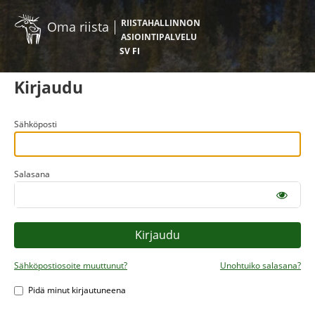
RIISTAHALLINNON
Oma riista
ASIOINTIPALVELU
SV
FI
Kirjaudu
Sähköposti
Salasana
Sähköpostiosoite muuttunut?
Unohtuiko salasana?
Pidä minut kirjautuneena