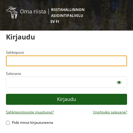
RIISTAHALLINNON
Oma riista
ASIOINTIPALVELU
SV
FI
Kirjaudu
Sähköposti
Salasana
Sähköpostiosoite muuttunut?
Unohtuiko salasana?
Pidä minut kirjautuneena